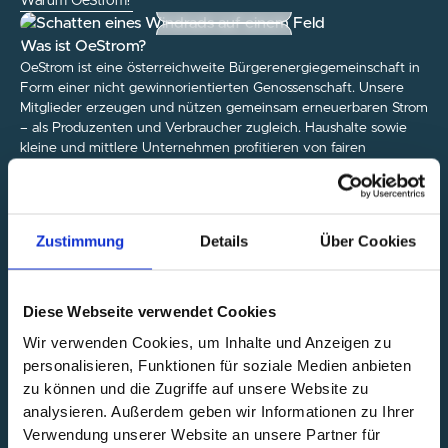
Warum OeStrom?
Was ist OeStrom?
OeStrom ist eine österreichweite Bürgerenergiegemeinschaft in
Form einer nicht gewinnorientierten Genossenschaft. Unsere
Strom einspeisen
Mitglieder erzeugen und nützen gemeinsam erneuerbaren Strom
– als Produzenten und Verbraucher zugleich. Haushalte sowie
kleine und mittlere Unternehmen profitieren von fairen
Konditionen für erneuerbaren Strom aus Österreich. Als
unabhängige Gemeinschaft arbeitet OeStrom ausschließlich im
Interesse seiner Mitglieder – frei von großen Energiekonzernen.
Zustimmung
Details
Über Cookies
Faire Preise und stabile Konditionen
Strom wird lokal produziert und lokal verbraucht
Diese Webseite verwendet Cookies
Du weißt genau, woher Deine Energie kommt
Was ist eine Energiegemeinschaft?
Wir verwenden Cookies, um Inhalte und Anzeigen zu
Bürgerenergiegemeinschaften wurden vom Gesetzgeber
personalisieren, Funktionen für soziale Medien anbieten
Die Energie bleibt in der Gemeinschaft
geschaffen, um Strompreise zu senken, den Wettbewerb zu
zu können und die Zugriffe auf unsere Website zu
fördern und die dezentrale Erzeugung aus erneuerbaren
analysieren. Außerdem geben wir Informationen zu Ihrer
Quellen zu stärken. Sie ermöglichen es Menschen, gemeinsam
Verwendung unserer Website an unsere Partner für
Energie zu erzeugen, zu teilen und zu nützen – transparent,