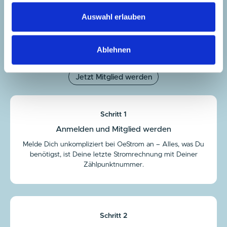
Teil werden
Auswahl erlauben
So einfach funktioniert OeStrom
Werde in drei Schritten Teil unserer
Ablehnen
Bürgerenergiegemeinschaft!
Jetzt Mitglied werden
Schritt 1
Anmelden und Mitglied werden
Melde Dich unkompliziert bei OeStrom an – Alles, was Du
benötigst, ist Deine letzte Stromrechnung mit Deiner
Zählpunktnummer.
Schritt 2