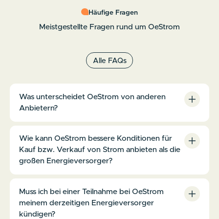
Häufige Fragen
Meistgestellte Fragen rund um OeStrom
Alle FAQs
Was unterscheidet OeStrom von anderen
Anbietern?
OeStrom ist eine Bürgerenergiegemeinschaft nach
österreichischem Recht – organisiert als nicht
Wie kann OeStrom bessere Konditionen für
gewinnorientierte Genossenschaft. Unser Ziel ist es,
Kauf bzw. Verkauf von Strom anbieten als die
unseren Mitgliedern Strom zu einem fairen Preis
großen Energieversorger?
abzukaufen bzw. zu verkaufen.
OeStrom kann bessere Konditionen bieten, weil wir als
Energiegemeinschaft nicht gewinnorientiert arbeiten. Wir
Muss ich bei einer Teilnahme bei OeStrom
haben keine Aktionäre, die Dividenden erwarten, und
meinem derzeitigen Energieversorger
halten unsere Kosten bewusst niedrig – etwa durch eine
kündigen?
ehrenamtliche Geschäftsführung, den Verzicht auf