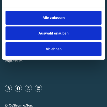
info@oestrom.at
OeStrom e.Gen.
Alle zulassen
Jägerhausgasse 10/8
1120 Wien
Tarife
Auswahl erlauben
Vorteile
Über Uns
FAQs
Ablehnen
Datenschutzerklärung
Impressum
© OeStrom e.Gen.